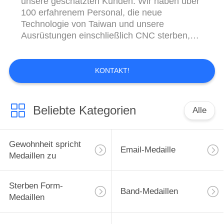
unsere geschätzten Kunden. Wir haben über
100 erfahrenem Personal, die neue
Technologie von Taiwan und unsere
Ausrüstungen einschließlich CNC sterben,
Maschine, 1000T zu schnitzen; 500T X 2;
300T X 2 ölen hydraulische Presse, sterben
88T X 2 Gießanlage und verschiedene
KONTAKT!
Stanzmaschinen… Unsere Produkte
einschließlich: Andenken wird,
Gewohnheits...
Beliebte Kategorien
Alle
Gewohnheit spricht
Email-Medaille
Medaillen zu
Sterben Form-
Band-Medaillen
Medaillen