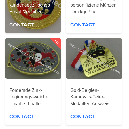
kundenspezifisches
personifizierte Münzen
TRETEN
Email-Medaillen-
Druckguß für
Vergolden des Zink-3D
SIE
Andenken
CONTACT
CONTACT
mit Band 900*25
MIT
Millimeter
UNS
HOT
IN
VERBINDUNG
NACHRICHTEN
Fördernde Zink-
Gold-Belgien-
FÄLLE
Legierungs-weiche
Karnevals-Feier-
Email-Schnalle
Medaillen-Ausweis,
Druckguß 2,33
Zink-Legierungs-Sport-
SITEMAP
CONTACT
CONTACT
Millimeter Stärke
Medaillen