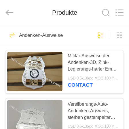
ltd.
All
Rights
Reserved.
Produkte
Developed
by
ECER
HAUS
61
Andenken-Ausweise
Gewohnheit spricht
PRODUKTE
Medaillen zu
Militär-Ausweise der
Andenken-3D, Zink-
ÜBER
Legierungs-harter Email-
UNS
Schulemblem-Ausweis
USD 0.5-1.0/pc MOQ:100 PC pro Entwurf
CONTACT
123
FABRIK-
AUSFLUG
Versilberungs-Auto-
Email-Medaille
Andenken-Ausweis,
sterben gestempelter
QUALITÄTSKONTROLLE
Sport-Ausweis mit
USD 0.5-1.0/pc MOQ:100 PC pro Entwurf