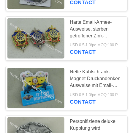
CONTACT
Metallrevers Pin-
60
Ausweise
Harte Email-Armee-
Laufkatzen-Münze
Ausweise, sterben
getroffener Zink-
Legierungs3d polizisten
USD 0.5-1.0/pc MOQ:100 PC pro Entwurf
Ausweis mit
CONTACT
transparentem Militär
Nette Kühlschrank-
91
Magnet-Druckandenken-
Werbe-
Ausweise mit Email-
Emblem und Militärpin
Schlüsselanhänger
USD 0.5-1.0/pc MOQ:100 PC pro Entwurf
CONTACT
Personifizierte deluxe
Kupplung wird