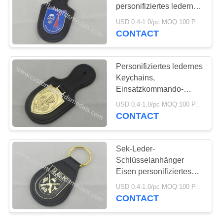
PRIVACY
personifiziertes ledernes
POLICY
Keychains mit
USD 0.4-1.0/pc MOQ:100 PC pro Entwurf
Vernickelung
CONTACT
43
Karnevals-Medaille
Personifiziertes ledernes
Keychains,
Einsatzkommando-
Kobra-Leder-Taschen-
USD 0.4-1.0/pc MOQ:100 PC pro Entwurf
Ausweis
CONTACT
219
Sek-Leder-
Personifizierte
Schlüsselanhänger
Eisen personifiziertes
Münzen
ledernes Keychains mit
USD 0.4-1.0/pc MOQ:100 PC pro Entwurf
Messingüberzug
CONTACT