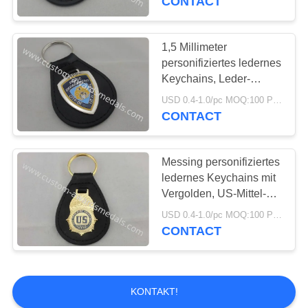
CONTACT
Personalisierte Tie-
Bar
1,5 Millimeter
personifiziertes ledernes
Keychains, Leder-
Schlüsselanhänger der
USD 0.4-1.0/pc MOQ:100 PC pro Entwurf
Stadt-NY mit
CONTACT
Vernickelung
65
Fördernde
Messing personifiziertes
ledernes Keychains mit
Abzugsleinen
Vergolden, US-Mittel-
Leder-
USD 0.4-1.0/pc MOQ:100 PC pro Entwurf
Schlüsselanhänger
CONTACT
42
KONTAKT!