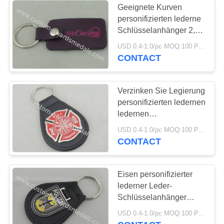
Geeignete Kurven
personifizierten lederne
Weicher Email Pin
Schlüsselanhänger 2,5
Millimeter mit
USD 0.4-1.0/pc MOQ:100 PC pro Entwurf
eingefügtem Stück
CONTACT
Verzinken Sie Legierung
personifizierten ledernen
53
ledernen
Personalisierte
Schlüsselanhänger
USD 0.4-1.0/pc MOQ:100 PC pro Entwurf
Keychains/des
CONTACT
Erkennungsmarke
Feuerwehrmanns
Eisen personifizierter
lederner Leder-
Schlüsselanhänger
Keychains und
45
USD 0.4-1.0/pc MOQ:100 PC pro Entwurf
Deutschlands Polizei