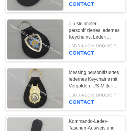
Deutschlands Polizei
CONTACT
TRETEN
SIE
1,5 Millimeter
129
MIT
personifiziertes ledernes
Sterben Form-
Keychains, Leder-
UNS
Schlüsselanhänger der
Medaillen
USD 0.4-1.0/pc MOQ:100 PC pro Entwurf
IN
Stadt-NY mit
CONTACT
Vernickelung
VERBINDUNG
Messing personifiziertes
NACHRICHTEN
ledernes Keychains mit
Vergolden, US-Mittel-
125
Leder-
FÄLLE
USD 0.4-1.0/pc MOQ:100 PC pro Entwurf
Schlüsselanhänger
CONTACT
Band-Medaillen
SITEMAP
Kommando-Leder-
Taschen-Ausweis und