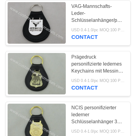
VAG-Mannschafts-
Leder-
32
Schlüsselanhänger/personifizi
ledernes Keychains mit
USD 0.4-1.0/pc MOQ:100 PC pro Entwurf
Schnallen nach Maß
Emblem
CONTACT
Prägedruck
personifizierte ledernes
Keychains mit Messing-
Emblem der Antiken-3D
156
USD 0.4-1.0/pc MOQ:100 PC pro Entwurf
CONTACT
Andenken-Ausweise
NCIS personifizierter
lederner
Schlüsselanhänger 3D
mit Vergolden-Emblem
USD 0.4-1.0/pc MOQ:100 PC pro Entwurf