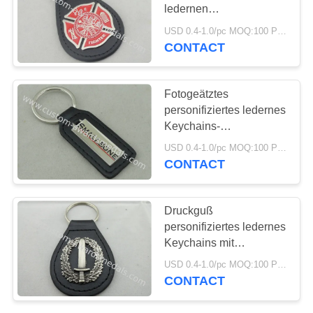
PRIVACY
ledernen
POLICY
Schlüsselanhänger
USD 0.4-1.0/pc MOQ:100 PC pro Entwurf
Keychains/des
CONTACT
Feuerwehrmanns
Fotogeätztes
personifiziertes ledernes
Keychains-
Messingweiche/Epoxy-
USD 0.4-1.0/pc MOQ:100 PC pro Entwurf
Kleber Emblem
CONTACT
Druckguß
personifiziertes ledernes
Keychains mit
Legierungs-Emblem des
USD 0.4-1.0/pc MOQ:100 PC pro Entwurf
Zink-3D, antike
CONTACT
Versilberung