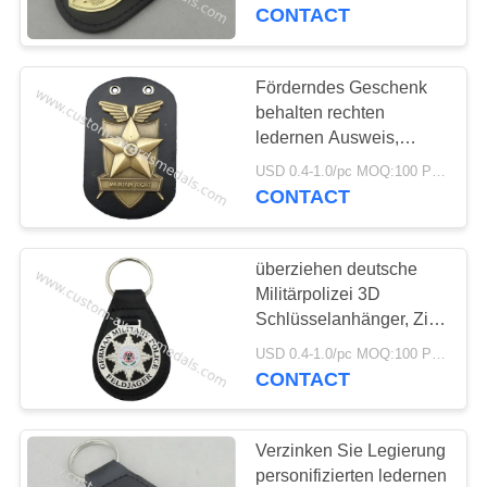
Ausweis
CONTACT
TRETEN
SIE
Förderndes Geschenk
MIT
behalten rechten
ledernen Ausweis,
UNS
personifiziertes
USD 0.4-1.0/pc MOQ:100 PC pro Entwurf
IN
Keychains mit antikem
CONTACT
Vergolden und Ball-
VERBINDUNG
Kette bei
überziehen deutsche
NACHRICHTEN
Militärpolizei 3D
Schlüsselanhänger, Zink
Legierung
FÄLLE
USD 0.4-1.0/pc MOQ:100 PC pro Entwurf
personifiziertes ledernes
CONTACT
Keychains mit weichem
SITEMAP
Email-Emblem mit Leder
Verzinken Sie Legierung
personifizierten ledernen