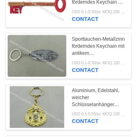
förderndes Keychain mit
antikem Vergolden,
USD 0.1-0.50/pc MOQ:100 PC pro Entwurf
weiches Email
CONTACT
Sporttauchen-Metallzinn
förderndes Keychain mit
antikem
Messingüberzug für
USD 0.1-0.50/pc MOQ:100 PC pro Entwurf
förderndes Geschenk
CONTACT
Aluminium, Edelstahl,
weicher
Schlüsselanhänger
PVCs 3D Eagle,
USD 0.1-0.50/pc MOQ:100 PC pro Entwurf
förderndes Keychain mit
CONTACT
antikem Vergolden