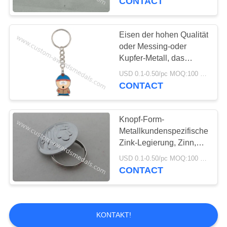
CONTACT
Eisen der hohen Qualität
oder Messing-oder
Kupfer-Metall, das
förderndes Keychain mit
USD 0.1-0.50/pc MOQ:100 PC pro Entwurf
weichem Email stempelt
CONTACT
Knopf-Form-
Metallkundenspezifische
Zink-Legierung, Zinn,
Aluminiumschlüsselanhänger
USD 0.1-0.50/pc MOQ:100 PC pro Entwurf
mit dem Messing
CONTACT
gestempelt
KONTAKT!