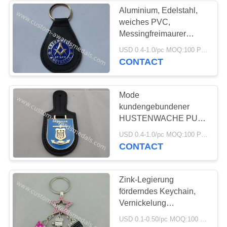
Aluminium, Edelstahl,
weiches PVC,
Messingfreimaurer
ledernes Keychain mit
USD 0.4-1.0/pc MOQ:100 PC pro Entwurf
Prägedruck
CONTACT
Mode
kundengebundener
HUSTENWACHE PU-
Leder-Taschen-Ausweis
USD 0.4-1.0/pc MOQ:100 PC pro Entwurf
für förderndes Geschenk
CONTACT
Zink-Legierung
förderndes Keychain,
Vernickelung
Hollywood-
USD 0.1-0.50/pc MOQ:100 PC pro Entwurf
Schlüsselanhänger