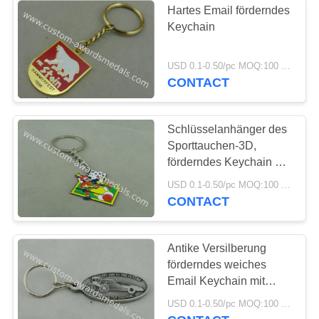
Hartes Email förderndes
Keychain
USD 0.1-0.50/pc MOQ:100 PC pro Entwurf
CONTACT
Schlüsselanhänger des
Sporttauchen-3D,
förderndes Keychain mit
Zinn-Antiken-
USD 0.1-0.50/pc MOQ:100 PC pro Entwurf
Messingüberzug
CONTACT
Antike Versilberung
förderndes weiches
Email Keychain mit
kundenspezifischem
USD 0.1-0.50/pc MOQ:100 PC pro Entwurf
Logo