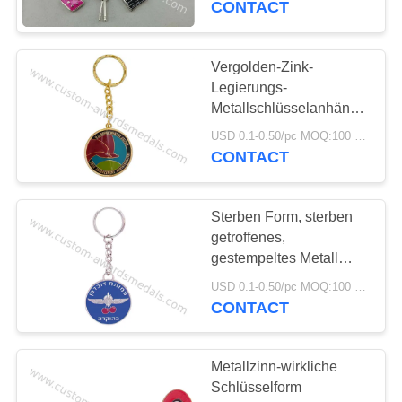
CONTACT
Vergolden-Zink-
Legierungs-
Metallschlüsselanhänger,
förderndes Keychain mit
USD 0.1-0.50/pc MOQ:100 PC pro Entwurf
Epoxid-,
CONTACT
kundenspezifischem
Logo
Sterben Form, sterben
getroffenes,
gestempeltes Metall
förderndes Keychain der
USD 0.1-0.50/pc MOQ:100 PC pro Entwurf
Vernickelungs-3D
CONTACT
Metallzinn-wirkliche
Schlüsselform