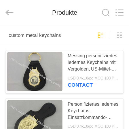
ltd.
All
Rights
Produkte
Reserved.
Developed
by
ECER
HAUS
custom metal keychains
PRODUKTE
Messing personifiziertes
ledernes Keychains mit
ÜBER
Vergolden, US-Mittel-
UNS
Leder-
USD 0.4-1.0/pc MOQ:100 PC pro Entwurf
Schlüsselanhänger
CONTACT
FABRIK-
AUSFLUG
Personifiziertes ledernes
Keychains,
Einsatzkommando-
QUALITÄTSKONTROLLE
Kobra-Leder-Taschen-
USD 0.4-1.0/pc MOQ:100 PC pro Entwurf