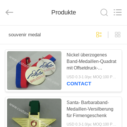
ltd.
All
Rights
Produkte
Reserved.
Developed
by
ECER
HAUS
souvenir medal
PRODUKTE
Nickel überzogenes
Band-Medaillen-Quadrat
ÜBER
mit Offsetdruck-
UNS
Aufkleber
USD 0.3-1.0/pc MOQ:100 PC pro Entwurf
CONTACT
FABRIK-
AUSFLUG
Santa- Barbaraband-
Medaillen-Versilberung
für Firmengeschenk
QUALITÄTSKONTROLLE
USD 0.3-1.0/pc MOQ:100 PC pro Entwurf