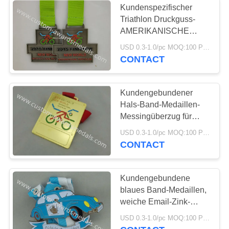
Kundenspezifischer
Triathlon Druckguss-
AMERIKANISCHE
Armee-Medaillen,
USD 0.3-1.0/pc MOQ:100 PC pro Entwurf
weiche Email-Medaillen-
CONTACT
Abzugsleinen
Kundengebundener
Hals-Band-Medaillen-
Messingüberzug für
Kinder
USD 0.3-1.0/pc MOQ:100 PC pro Entwurf
CONTACT
Kundengebundene
blaues Band-Medaillen,
weiche Email-Zink-
Legierungs-Deloitte-
USD 0.3-1.0/pc MOQ:100 PC pro Entwurf
Medaillen