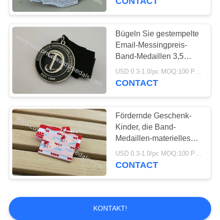
CONTACT
Bügeln Sie gestempelte
Email-Messingpreis-
Band-Medaillen 3,5
Millimeter Stärke
USD 0.3-1.0/pc MOQ:100 PC pro Entwurf
CONTACT
Fördernde Geschenk-
Kinder, die Band-
Medaillen-materielles
Messingemail
USD 0.3-1.0/pc MOQ:100 PC pro Entwurf
schwimmen
CONTACT
KONTAKT!