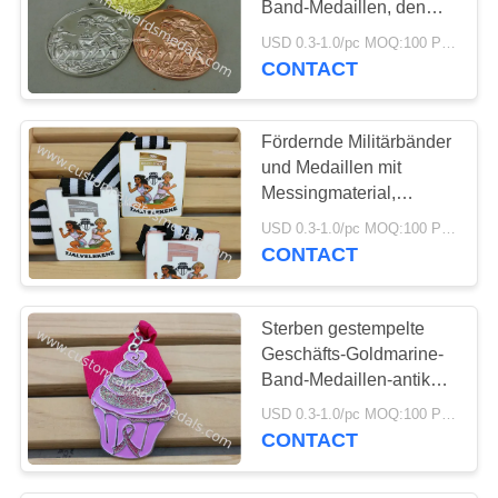
Band-Medaillen, den
Sport 3D, der Medaillen
USD 0.3-1.0/pc MOQ:100 PC pro Entwurf
mit Vergolden laufen
CONTACT
lässt
Fördernde Militärbänder
und Medaillen mit
Messingmaterial,
Gewohnheit, die
USD 0.3-1.0/pc MOQ:100 PC pro Entwurf
Halbmarathon-Medaillen
CONTACT
stempelt
Sterben gestempelte
Geschäfts-Goldmarine-
Band-Medaillen-antike
Versilberung
USD 0.3-1.0/pc MOQ:100 PC pro Entwurf
CONTACT