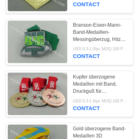
CONTACT
TRETEN
SIE
Branson-Eisen-Mann-
MIT
Band-Medaillen-
Messingüberzug, Hitze-
UNS
Transferdruck
USD 0.3-1.0/pc MOQ:100 PC pro Entwurf
IN
CONTACT
VERBINDUNG
Kupfer überzogene
NACHRICHTEN
Medaillen mit Band,
Druckguß für
olympisches Spiel
FÄLLE
USD 0.3-1.0/pc MOQ:100 PC pro Entwurf
CONTACT
SITEMAP
Gold überzogene Band-
Medaillen 3D