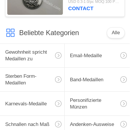
USD 0.3-1.0/pc MOQ:100 PC pro Entwurf
Polizei-Medaille
CONTACT
Beliebte Kategorien
Alle
Gewohnheit spricht
Email-Medaille
Medaillen zu
Sterben Form-
Band-Medaillen
Medaillen
Personifizierte
Karnevals-Medaille
Münzen
Schnallen nach Maß
Andenken-Ausweise