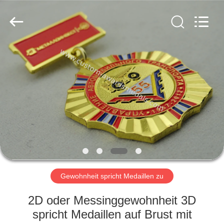
ltd.
All
Rights
Reserved.
Developed
by
ECER
HAUS
PRODUKTE
ÜBER
UNS
FABRIK-
AUSFLUG
Gewohnheit spricht Medaillen zu
2D oder Messinggewohnheit 3D
QUALITÄTSKONTROLLE
spricht Medaillen auf Brust mit