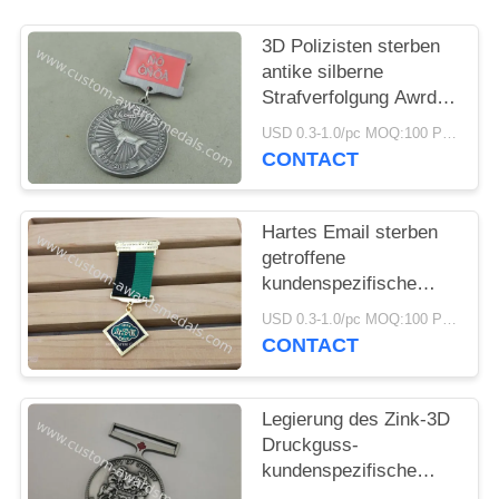
PRIVACY
POLICY
3D Polizisten sterben
antike silberne
Strafverfolgung Awrds-
Medaillen gestempelte
USD 0.3-1.0/pc MOQ:100 PC pro Entwurf
Zink-Legierung
CONTACT
Hartes Email sterben
getroffene
kundenspezifische
Preis-Medaillen für
USD 0.3-1.0/pc MOQ:100 PC pro Entwurf
Armee Hornor mit
CONTACT
Vergolden
Legierung des Zink-3D
Druckguss-
kundenspezifische
Preis-Medaillen, antike