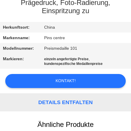
Prägedruck, Foto-Radierung,
TRETEN
Einspritzung zu
SIE
Herkunftsort:
China
MIT
UNS
Markenname:
Pins centre
IN
Modellnummer:
Preismedaille 101
VERBINDUNG
Markieren:
,
einzeln angefertigte Preise
kundenspezifische Medaillenpreise
NACHRICHTEN
KONTAKT!
FÄLLE
DETAILS ENTFALTEN
SITEMAP
Ähnliche Produkte