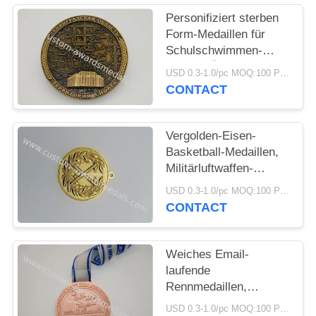
PRIVACY
Personifiziert sterben
POLICY
Form-Medaillen für
Schulschwimmen-
Antiken-Überzug
USD 0.3-1.0/pc MOQ:100 PC pro Entwurf
CONTACT
Vergolden-Eisen-
Basketball-Medaillen,
Militärluftwaffen-
Medaillen-Messing
USD 0.3-1.0/pc MOQ:100 PC pro Entwurf
gestempelt
CONTACT
personifiziert
Weiches Email-
laufende
Rennmedaillen,
kundenspezifisches
USD 0.3-1.0/pc MOQ:100 PC pro Entwurf