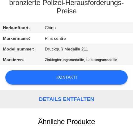
bronzierte Polizei-Herausforderungs-
TRETEN
Preise
SIE
Herkunftsort:
China
MIT
UNS
Markenname:
Pins centre
IN
Modellnummer:
Druckguß Medaille 211
VERBINDUNG
Markieren:
,
Zinklegierungsmedaille
Leistungsmedaille
NACHRICHTEN
KONTAKT!
FÄLLE
DETAILS ENTFALTEN
SITEMAP
Ähnliche Produkte