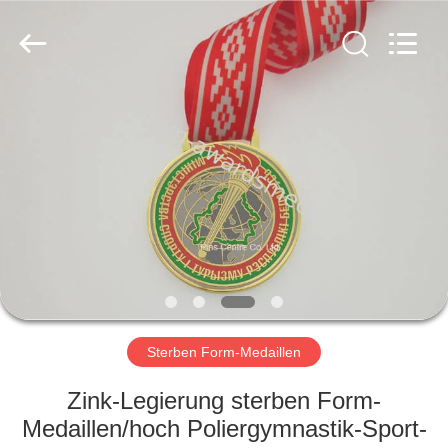
ltd.
All
Rights
Reserved.
Developed
by
ECER
HAUS
PRODUKTE
ÜBER
UNS
FABRIK-
AUSFLUG
Sterben Form-Medaillen
Zink-Legierung sterben Form-
QUALITÄTSKONTROLLE
Medaillen/hoch Poliergymnastik-Sport-