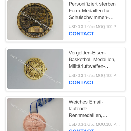
PRIVACY
Personifiziert sterben
POLICY
Form-Medaillen für
Schulschwimmen-
Antiken-Überzug
USD 0.3-1.0/pc MOQ:100 PC pro Entwurf
CONTACT
Vergolden-Eisen-
Basketball-Medaillen,
Militärluftwaffen-
Medaillen-Messing
USD 0.3-1.0/pc MOQ:100 PC pro Entwurf
gestempelt
CONTACT
personifiziert
Weiches Email-
laufende
Rennmedaillen,
kundenspezifisches
USD 0.3-1.0/pc MOQ:100 PC pro Entwurf
Medaillen-Hals-Band